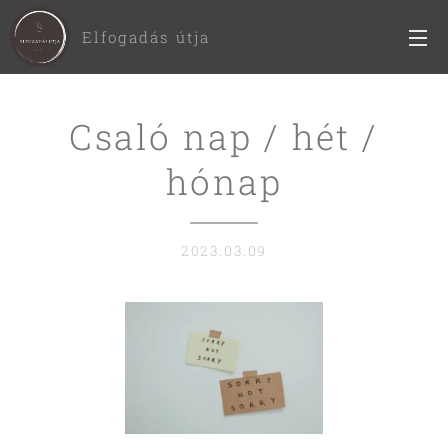
Elfogadás útja
Csaló nap / hét /
hónap
2023.03.09