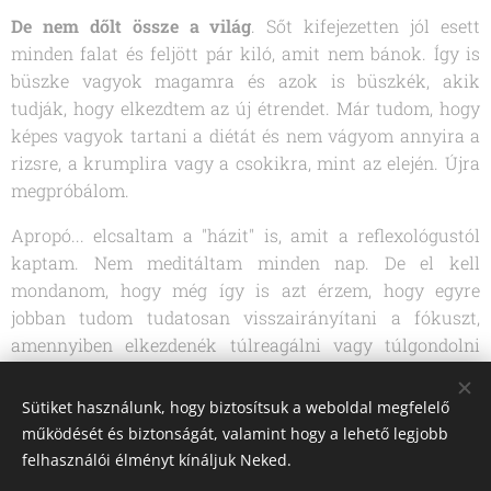
De nem dőlt össze a világ
. Sőt kifejezetten jól esett
minden falat és feljött pár kiló, amit nem bánok. Így is
büszke vagyok magamra és azok is büszkék, akik
tudják, hogy elkezdtem az új étrendet. Már tudom, hogy
képes vagyok tartani a diétát és nem vágyom annyira a
rizsre, a krumplira vagy a csokikra, mint az elején. Újra
megpróbálom.
Apropó... elcsaltam a "házit" is, amit a reflexológustól
kaptam. Nem meditáltam minden nap. De el kell
mondanom, hogy még így is azt érzem, hogy egyre
jobban tudom tudatosan visszairányítani a fókuszt,
amennyiben elkezdenék túlreagálni vagy túlgondolni
valamit.
Sütiket használunk, hogy biztosítsuk a weboldal megfelelő
működését és biztonságát, valamint hogy a lehető legjobb
felhasználói élményt kínáljuk Neked.