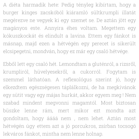
A diéta harmadik hete: Pedig tényleg kibírtam, hogy a
burger kinges zacskóból kiáramló sültkrumpli illatát
megérezve ne vegyek ki egy szemet se. De aztán jött egy
magányos este. Annyira éhes voltam. Megettem egy
kókuszkockát és elindult a lavina. Ettem egy fánkot is
másnap, majd ezen a hétvégén egy perecet is sikerült
elcsipegetni, mondván, hogy ez már egy csaló hétvége.
Ebből lett egy csaló hét. Lemondtam a gluténról, a rizsről,
krumpliról, hüvelyesekről, a cukorról. Fogytam is
szemmel láthatóan. A reflexológus szerint jó, hogy
elkezdtem egészségesen táplálkozni, de ha megkívánok
egy sütit vagy egy májas hurkát, akkor egyem meg ! Nem
szabad mindent megvonni magamtól. Most biztosan
büszke lenne rám, mert mikor ezt mondta azt
gondoltam, hogy áááá nem , nem lehet. Aztán most
hétvégén úgy ettem azt a jó porcukros, zsírban tocsogó
lekváros fánkot, mintha nem lenne holnap.