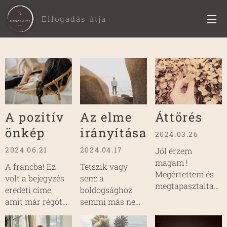
Elfogadás útja
A pozitív
Az elme
Áttörés
önkép
irányítása
2024.03.26
2024.06.21
2024.04.17
Jól érzem
magam !
A francba! Ez
Tetszik vagy
Megértettem és
volt a bejegyzés
sem: a
megtapasztaltam,
eredeti címe,
boldogsághoz
hogy a változás
amit már régóta
semmi más nem
eléréséhez :
elkezdtem írni de
kell, mint
változnom kell.
nem ment, mert
eldönteni, hogy