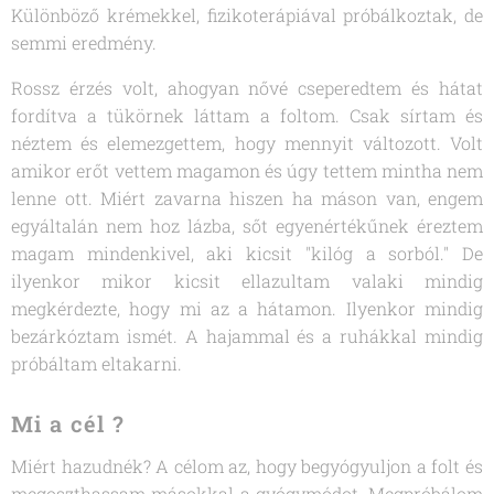
Különböző krémekkel, fizikoterápiával próbálkoztak, de
semmi eredmény.
Rossz érzés volt, ahogyan nővé cseperedtem és hátat
fordítva a tükörnek láttam a foltom. Csak sírtam és
néztem és elemezgettem, hogy mennyit változott. Volt
amikor erőt vettem magamon és úgy tettem mintha nem
lenne ott. Miért zavarna hiszen ha máson van, engem
egyáltalán nem hoz lázba, sőt egyenértékűnek éreztem
magam mindenkivel, aki kicsit "kilóg a sorból." De
ilyenkor mikor kicsit ellazultam valaki mindig
megkérdezte, hogy mi az a hátamon. Ilyenkor mindig
bezárkóztam ismét. A hajammal és a ruhákkal mindig
próbáltam eltakarni.
Mi a cél ?
Miért hazudnék? A célom az, hogy begyógyuljon a folt és
megoszthassam másokkal a gyógymódot. Megpróbálom