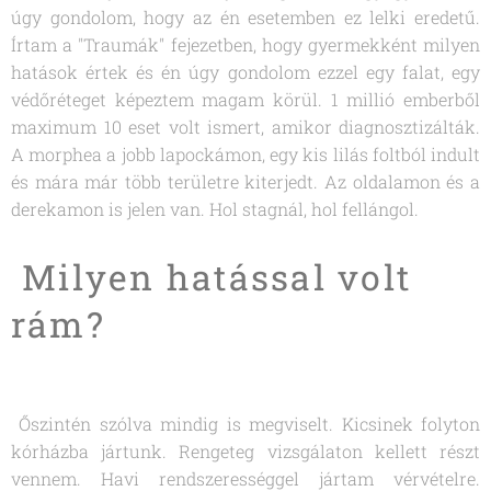
úgy gondolom, hogy az én esetemben ez lelki eredetű.
Írtam a "Traumák" fejezetben, hogy gyermekként milyen
hatások értek és én úgy gondolom ezzel egy falat, egy
védőréteget képeztem magam körül. 1 millió emberből
maximum 10 eset volt ismert, amikor diagnosztizálták.
A morphea a jobb lapockámon, egy kis lilás foltból indult
és mára már több területre kiterjedt. Az oldalamon és a
derekamon is jelen van. Hol stagnál, hol fellángol.
Milyen hatással volt
rám?
Őszintén szólva mindig is megviselt. Kicsinek folyton
kórházba jártunk. Rengeteg vizsgálaton kellett részt
vennem. Havi rendszerességgel jártam vérvételre.