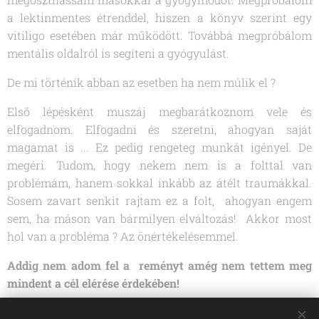
a lektinmentes étrenddel, hiszen a könyv szerint egy
vitiligo esetében már működött. Továbbá megpróbálom
mentális oldalról is segíteni a gyógyulást.
De mi történik abban az esetben ha nem múlik el ?
Első lépésként muszáj megbarátkoznom vele és
elfogadnom. Elfogadni és szeretni, ahogyan saját
magamat is ... Ez pedig rengeteg munkát igényel. De
megéri. Tudom, hogy nekem nem is a folttal van
problémám, hanem sokkal inkább az átélt traumákkal.
Sosem zavart senkit rajtam ez a folt, ahogyan engem
sem, ha máson van bármilyen elváltozás! Akkor most
hol van a probléma ? Az önértékelésemmel.
Addig nem adom fel a reményt amég nem tettem meg
mindent a cél elérése érdekében!