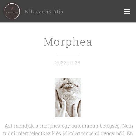
Elfogadás útja
Morphea
2023.01.28
Azt mondják a morphea egy autoimmun betegség. Nem
tudni miért jelentkezik és jelenleg nincs rá gyógymód. Én